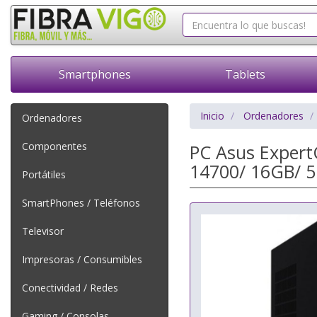
Smartphones
Tablets
Inicio
Ordenadores
Ordenadores
Componentes
PC Asus Expert
14700/ 16GB/ 5
Portátiles
SmartPhones / Teléfonos
Televisor
Impresoras / Consumibles
Conectividad / Redes
Gaming / Consolas