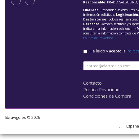
Responsable
: PRADO SALGUEIRO, 
Finalidad
: Responder las consultas pl
información solicitada;
Legitimación
Destinatarios
: Solo se realizan cesio
Derechos
: Acceder, rectificar y supri
indica en la información adicional;
Inf
consultar la información completa de P
Política de Privacidad
.
He leído y acepto la
Polític
Contacto
Política Privacidad
Condiciones de Compra
fibravigo.es © 2026
, , , , Españ