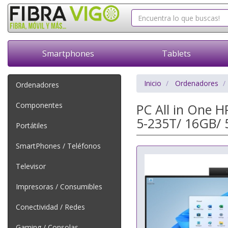
Smartphones
Tablets
Inicio
Ordenadores
Ordenadores
Componentes
PC All in One H
5-235T/ 16GB/ 
Portátiles
SmartPhones / Teléfonos
Televisor
Impresoras / Consumibles
Conectividad / Redes
Gaming / Consolas