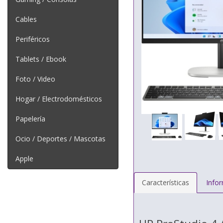
Cables
Periféricos
Tablets / Ebook
Foto / Video
Hogar / Electrodomésticos
Papelería
Ocio / Deportes / Mascotas
Apple
Características
Info