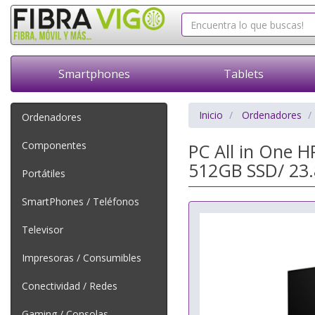
Smartphones
Tablets
Inicio
Ordenadores
Ordenadores
Componentes
PC All in One 
512GB SSD/ 23.
Portátiles
SmartPhones / Teléfonos
Televisor
Impresoras / Consumibles
Conectividad / Redes
Gaming / Consolas