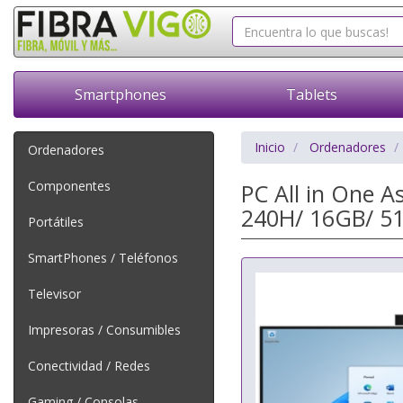
Smartphones
Tablets
Inicio
Ordenadores
Ordenadores
Componentes
PC All in One 
240H/ 16GB/ 51
Portátiles
SmartPhones / Teléfonos
Televisor
Impresoras / Consumibles
Conectividad / Redes
Gaming / Consolas