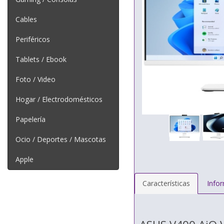
Cables
Periféricos
Tablets / Ebook
Foto / Video
Hogar / Electrodomésticos
Papelería
Ocio / Deportes / Mascotas
Apple
Características
Info