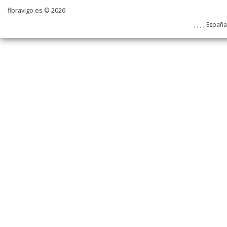
fibravigo.es © 2026
, , , , Españ