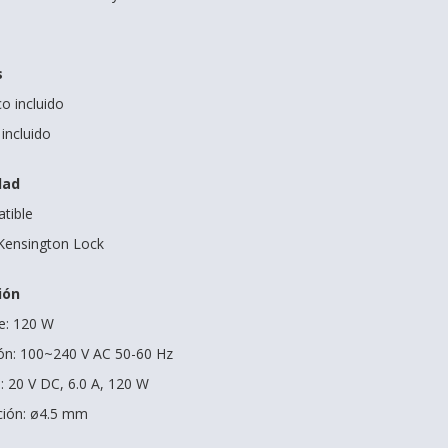
s
o incluido
incluido
dad
tible
 Kensington Lock
ión
e: 120 W
ión: 100~240 V AC 50-60 Hz
: 20 V DC, 6.0 A, 120 W
ción: ø4.5 mm