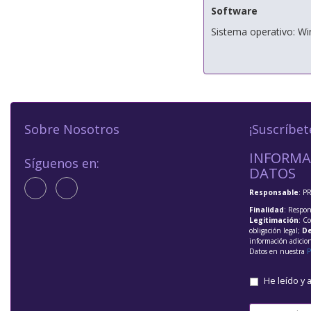
Software
Sistema operativo: Wi
Sobre Nosotros
¡Suscríbet
INFORMA
Síguenos en:
DATOS
Responsable
: P
Finalidad
: Respon
Legitimación
: C
obligación legal;
De
información adicio
Datos en nuestra
P
He leído y 