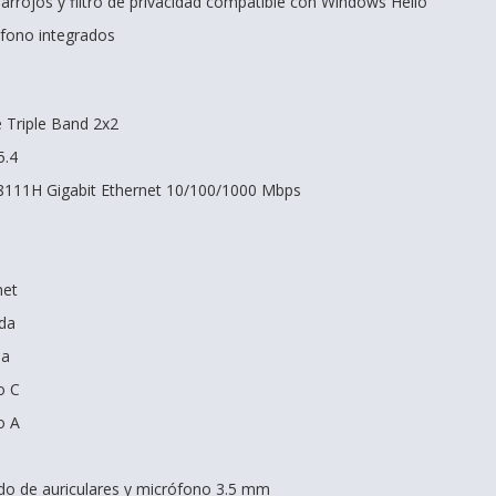
arrojos y filtro de privacidad compatible con Windows Hello
ófono integrados
e Triple Band 2x2
5.4
L8111H Gigabit Ethernet 10/100/1000 Mbps
net
ada
da
o C
o A
do de auriculares y micrófono 3.5 mm