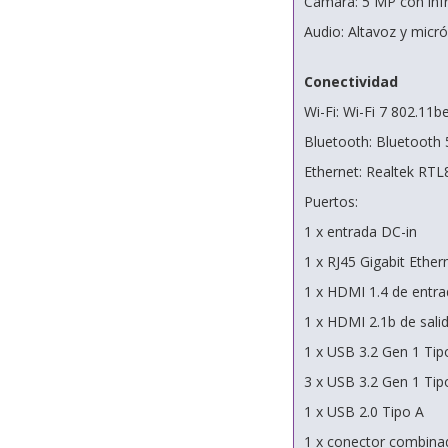
Cámara: 5 MP con infr
Audio: Altavoz y micr
Conectividad
Wi-Fi: Wi-Fi 7 802.11b
Bluetooth: Bluetooth 
Ethernet: Realtek RT
Puertos:
1 x entrada DC-in
1 x RJ45 Gigabit Ether
1 x HDMI 1.4 de entr
1 x HDMI 2.1b de sali
1 x USB 3.2 Gen 1 Tip
3 x USB 3.2 Gen 1 Tip
1 x USB 2.0 Tipo A
1 x conector combina