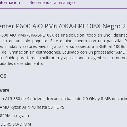
nformación
Recomendar a un amigo
enter P600 AiO PM670KA-BPE108X Negro 27"
 P600 AiO PM670KA-BPE108X es una solución "todo en uno" diseñada 
estilo en un solo paquete. Este equipo cuenta con una pantalla I
s nítidas y colores vivos gracias a su cobertura sRGB al 100%. E
es de iluminación sin distracciones. Equipado con un procesador A
o fluido para tareas multitarea y aplicaciones exigentes. La memo
sidades de rendimiento.
nes
dware
 AI 5 330 de 4 núcleos, frecuencia base de 2.0 GHz y 8 MB de cach
: AMD Ryzen AI NPU hasta 50 TOPS
 820M integrada
B DDR5 SO-DIMM