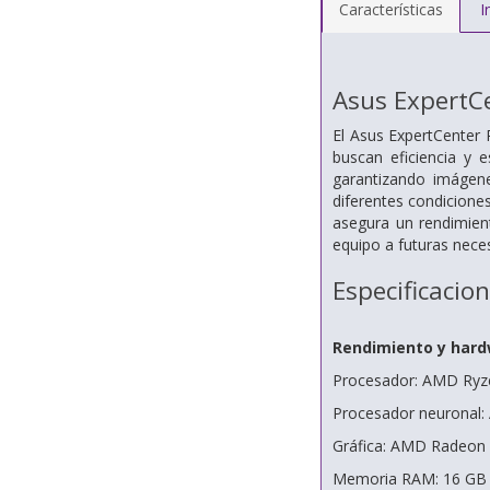
Características
I
Asus ExpertC
El Asus ExpertCenter
buscan eficiencia y 
garantizando imágene
diferentes condicion
asegura un rendimient
equipo a futuras nece
Especificacio
Rendimiento y har
Procesador: AMD Ryzen
Procesador neuronal
Gráfica: AMD Radeon
Memoria RAM: 16 G