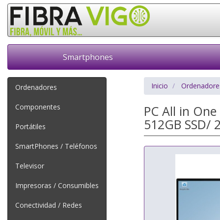
Smartphones
Inicio
Ordenadore
Ordenadores
Componentes
PC All in On
512GB SSD/ 2
Portátiles
SmartPhones / Teléfonos
Televisor
Impresoras / Consumibles
Conectividad / Redes