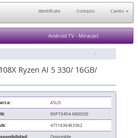
Identifícate
Contacto
Carrito
Android TV - Miracast
108X Ryzen AI 5 330/ 16GB/
arca:
ASUS
/N:
90PT0454-M00S50
AN:
4711636463362
sponibilidad:
Disponible