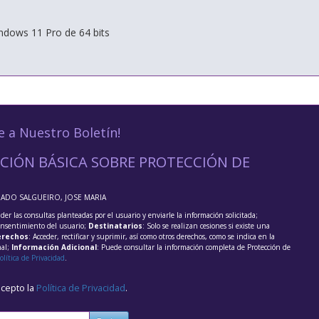
ndows 11 Pro de 64 bits
e a Nuestro Boletín!
CIÓN BÁSICA SOBRE PROTECCIÓN DE
RADO SALGUEIRO, JOSE MARIA
der las consultas planteadas por el usuario y enviarle la información solicitada;
onsentimiento del usuario;
Destinatarios
: Solo se realizan cesiones si existe una
rechos
: Acceder, rectificar y suprimir, así como otros derechos, como se indica en la
nal;
Información Adicional
: Puede consultar la información completa de Protección de
olítica de Privacidad
.
acepto la
Política de Privacidad
.