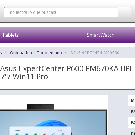
Tablets
SmartWatch
s
Ordenadores Todo en uno
ASUS 90PT0454-M00S50
e Asus ExpertCenter P600 PM670KA-BPE
7"/ Win11 Pro
M
P
E
Di