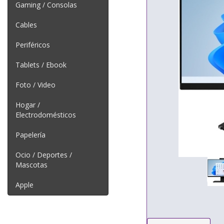
Gaming / Consolas
Cables
Periféricos
Tablets / Ebook
Foto / Video
Hogar /
Electrodomésticos
Papelería
Ocio / Deportes /
Mascotas
Apple