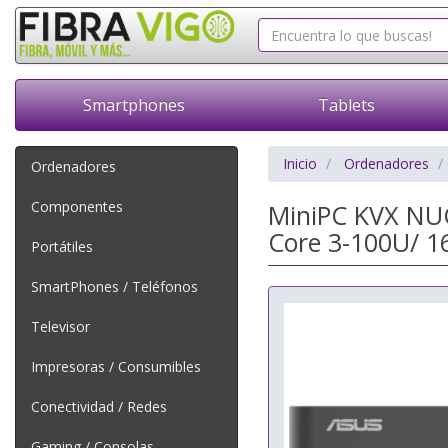
Smartphones
Tablets
Inicio
Ordenadores
Ordenadores
Componentes
MiniPC KVX NU
Core 3-100U/ 1
Portátiles
SmartPhones / Teléfonos
Televisor
Impresoras / Consumibles
Conectividad / Redes
Gaming / Consolas