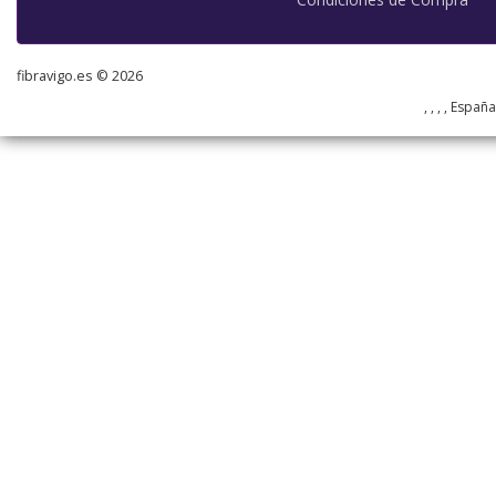
fibravigo.es © 2026
, , , , Españ