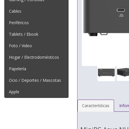
Cables
Periféricos
Tablets / Ebook
Foto / Video
Hogar / Electrodomésticos
Papelería
Ocio / Deportes / Mascotas
Apple
Características
Info