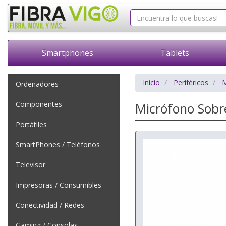
Smartphones
Tablets
Inicio
Periféricos
M
Ordenadores
Componentes
Micrófono Sob
Portátiles
SmartPhones / Teléfonos
Televisor
Impresoras / Consumibles
Conectividad / Redes
Gaming / Consolas