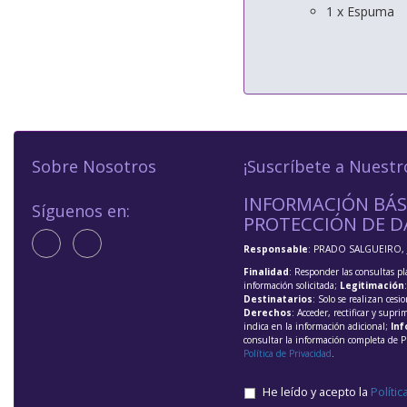
1 x Espuma
Sobre Nosotros
¡Suscríbete a Nuestr
INFORMACIÓN BÁS
Síguenos en:
PROTECCIÓN DE D
Responsable
: PRADO SALGUEIRO, 
Finalidad
: Responder las consultas pl
información solicitada;
Legitimación
Destinatarios
: Solo se realizan cesio
Derechos
: Acceder, rectificar y supri
indica en la información adicional;
Inf
consultar la información completa de P
Política de Privacidad
.
He leído y acepto la
Polític