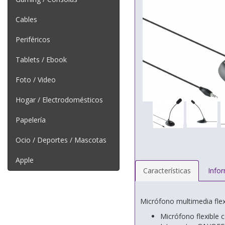
Cables
Periféricos
Tablets / Ebook
Foto / Video
Hogar / Electrodomésticos
Papelería
Ocio / Deportes / Mascotas
Apple
Características
Info
Micrófono multimedia flex
Micrófono flexible