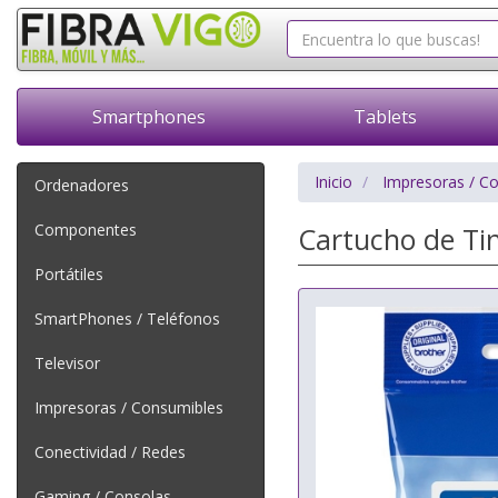
Smartphones
Tablets
Inicio
Impresoras / C
Ordenadores
Componentes
Cartucho de Tin
Portátiles
SmartPhones / Teléfonos
Televisor
Impresoras / Consumibles
Conectividad / Redes
Gaming / Consolas