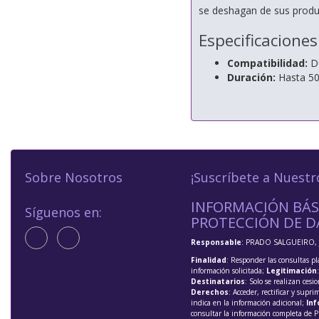
se deshagan de sus product
Especificaciones
Compatibilidad:
D
Duración:
Hasta 50
Sobre Nosotros
¡Suscríbete a Nuestr
INFORMACIÓN BÁS
Síguenos en:
PROTECCIÓN DE D
Responsable
: PRADO SALGUEIRO, 
Finalidad
: Responder las consultas pl
información solicitada;
Legitimación
Destinatarios
: Solo se realizan cesio
Derechos
: Acceder, rectificar y supri
indica en la información adicional;
Inf
consultar la información completa de P