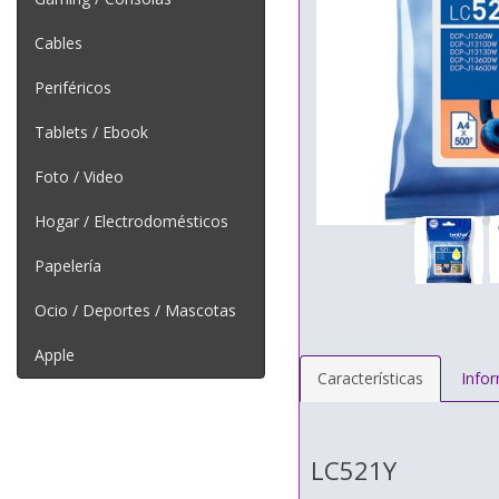
Cables
Periféricos
Tablets / Ebook
Foto / Video
Hogar / Electrodomésticos
Papelería
Ocio / Deportes / Mascotas
Apple
Características
Info
LC521Y