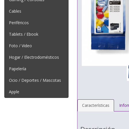
Cables
Periféricos
Tablets / Ebook
Foto / Video
Hogar / Electrodomésticos
Papelería
Ocio / Deportes / Mascotas
Apple
Características
Info