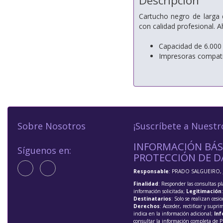
Descripción
Cartucho negro de larga 
con calidad profesional. 
Capacidad de 6.000
Impresoras compa
Sobre Nosotros
¡Suscríbete a Nuestr
INFORMACIÓN BÁS
Síguenos en:
PROTECCIÓN DE D
Responsable
: PRADO SALGUEIRO, 
Finalidad
: Responder las consultas pl
información solicitada;
Legitimación
Destinatarios
: Solo se realizan cesio
Derechos
: Acceder, rectificar y supri
indica en la información adicional;
Inf
consultar la información completa de P