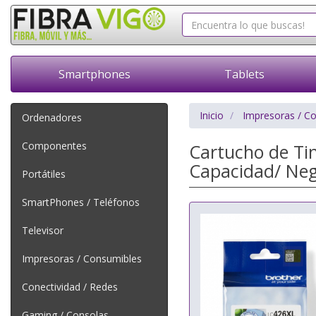
Smartphones
Tablets
Inicio
Impresoras / C
Ordenadores
Componentes
Cartucho de Tin
Capacidad/ Ne
Portátiles
SmartPhones / Teléfonos
Televisor
Impresoras / Consumibles
Conectividad / Redes
Gaming / Consolas