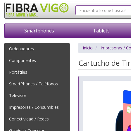
Smartphones
Tablets
Inicio
Impresoras / C
Ordenadores
Componentes
Cartucho de Tin
Portátiles
SmartPhones / Teléfonos
Televisor
Impresoras / Consumibles
Conectividad / Redes
Gaming / Consolas