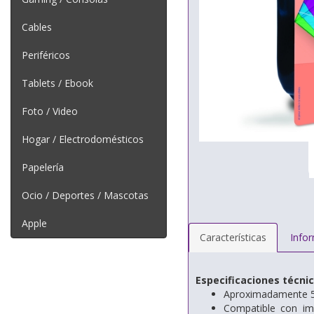
Cables
Periféricos
Tablets / Ebook
Foto / Video
Hogar / Electrodomésticos
Papelería
Ocio / Deportes / Mascotas
Apple
Características
Info
Especificaciones técni
Aproximadamente 5
Compatible con i