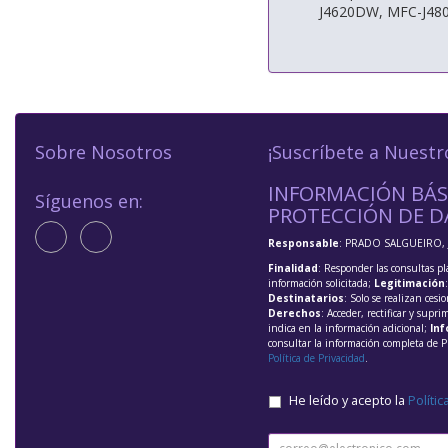
J4620DW, MFC-J48
Sobre Nosotros
¡Suscríbete a Nuestr
INFORMACIÓN BÁS
Síguenos en:
PROTECCIÓN DE D
Responsable
: PRADO SALGUEIRO, 
Finalidad
: Responder las consultas pl
información solicitada;
Legitimación
Destinatarios
: Solo se realizan cesio
Derechos
: Acceder, rectificar y supri
indica en la información adicional;
Inf
consultar la información completa de P
Política de Privacidad
.
He leído y acepto la
Polític