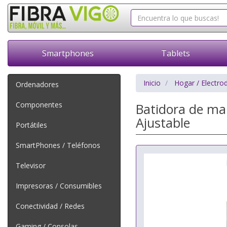
Smartphones
Tablets
Inicio
Hogar / Electro
Ordenadores
Componentes
Batidora de ma
Ajustable
Portátiles
SmartPhones / Teléfonos
Televisor
Impresoras / Consumibles
Conectividad / Redes
Gaming / Consolas