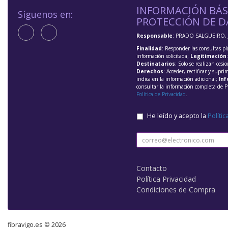
INFORMACIÓN BÁS
Síguenos en:
PROTECCIÓN DE D
Responsable
: PRADO SALGUEIRO, 
Finalidad
: Responder las consultas pl
información solicitada;
Legitimación
Destinatarios
: Solo se realizan cesio
Derechos
: Acceder, rectificar y supri
indica en la información adicional;
Inf
consultar la información completa de P
Política de Privacidad
.
He leído y acepto la
Polític
Contacto
Política Privacidad
Condiciones de Compra
fibravigo.es © 2026