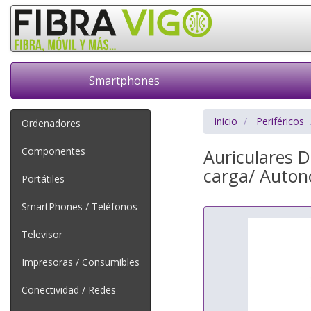
Smartphones
Inicio
Periféricos
Ordenadores
Componentes
Auriculares 
carga/ Auton
Portátiles
SmartPhones / Teléfonos
Televisor
Impresoras / Consumibles
Conectividad / Redes