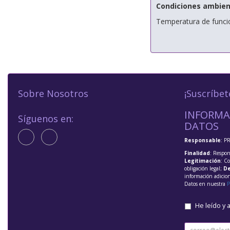
Condiciones ambien
Temperatura de funci
Sobre Nosotros
¡Suscríbet
INFORMA
Síguenos en:
DATOS
Responsable
: P
Finalidad
: Respon
Legitimación
: C
obligación legal;
De
información adicio
Datos en nuestra
P
He leído y 