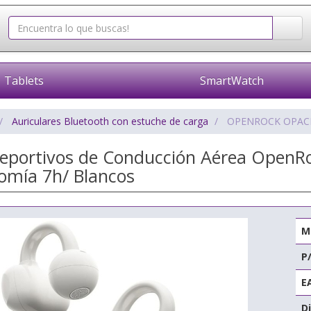
Tablets
SmartWatch
Auriculares Bluetooth con estuche de carga
OPENROCK OPAC
Deportivos de Conducción Aérea OpenR
omía 7h/ Blancos
M
P
E
Di