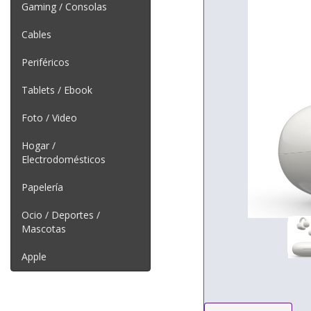
Gaming / Consolas
Cables
Periféricos
Tablets / Ebook
Foto / Video
Hogar /
Electrodomésticos
Papelería
Ocio / Deportes /
Mascotas
Apple