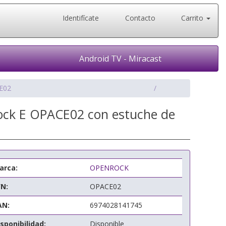
Identifícate
Contacto
Carrito
Android TV - Miracast
E02
ock E OPACE02 con estuche de
arca:
OPENROCK
/N:
OPACE02
AN:
6974028141745
sponibilidad:
Disponible