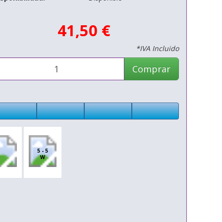
41,50 €
*IVA Incluido
Comprar
5 - 5
W