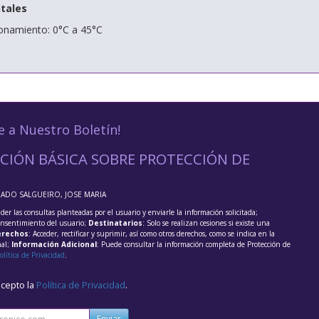
tales
onamiento: 0°C a 45°C
e a Nuestro Boletín!
CIÓN BÁSICA SOBRE PROTECCIÓN DE
RADO SALGUEIRO, JOSE MARIA
der las consultas planteadas por el usuario y enviarle la información solicitada;
onsentimiento del usuario;
Destinatarios
: Solo se realizan cesiones si existe una
rechos
: Acceder, rectificar y suprimir, así como otros derechos, como se indica en la
nal;
Información Adicional
: Puede consultar la información completa de Protección de
olítica de Privacidad
.
acepto la
Política de Privacidad
.
Enviar