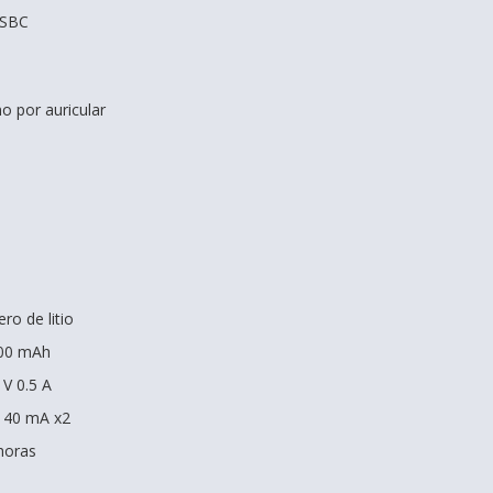
 SBC
o por auricular
ro de litio
400 mAh
 V 0.5 A
V 40 mA x2
horas