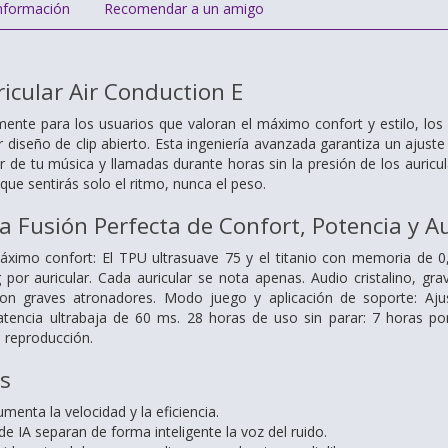
nformación
Recomendar a un amigo
cular Air Conduction E
ente para los usuarios que valoran el máximo confort y estilo, los 
 diseño de clip abierto. Esta ingeniería avanzada garantiza un ajuste
r de tu música y llamadas durante horas sin la presión de los auricu
 que sentirás solo el ritmo, nunca el peso.
a Fusión Perfecta de Confort, Potencia y 
áximo confort: El TPU ultrasuave 75 y el titanio con memoria de 0
 por auricular. Cada auricular se nota apenas. Audio cristalino, gr
 con graves atronadores. Modo juego y aplicación de soporte: Aju
tencia ultrabaja de 60 ms. 28 horas de uso sin parar: 7 horas po
 reproducción.
as
menta la velocidad y la eficiencia.
e IA separan de forma inteligente la voz del ruido.