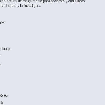
ido natural de rango medio para podcasts y audiolibros.
e el sudor y la lluvia ligera.
nes
ámbricos
r
g
20 Hz
15%