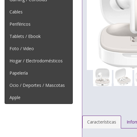
Cables
Periféricos
Tablets / Ebook
Foto / Video
Hogar / Electrodomésticos
Papelería
Ocio / Deportes / Mascotas
Apple
Características
Info