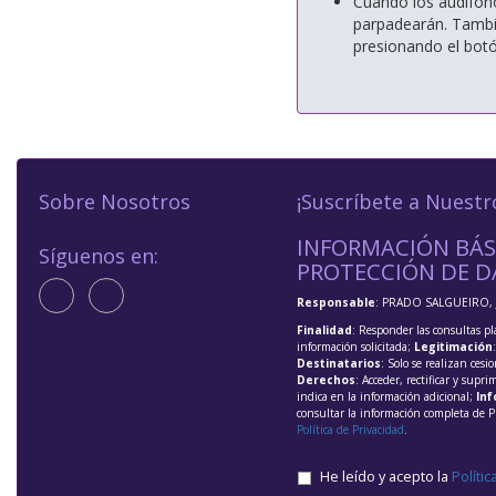
Cuando los audífono
parpadearán. Tambié
presionando el botó
Sobre Nosotros
¡Suscríbete a Nuestr
INFORMACIÓN BÁS
Síguenos en:
PROTECCIÓN DE D
Responsable
: PRADO SALGUEIRO, 
Finalidad
: Responder las consultas pl
información solicitada;
Legitimación
Destinatarios
: Solo se realizan cesio
Derechos
: Acceder, rectificar y supri
indica en la información adicional;
Inf
consultar la información completa de P
Política de Privacidad
.
He leído y acepto la
Polític