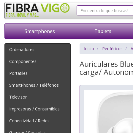
Smartphones
Tablets
Inicio
Periféricos
A
Ordenadores
Componentes
Auriculares Bl
carga/ Autonom
Portátiles
SmartPhones / Teléfonos
Televisor
Impresoras / Consumibles
Conectividad / Redes
Gaming / Consolas