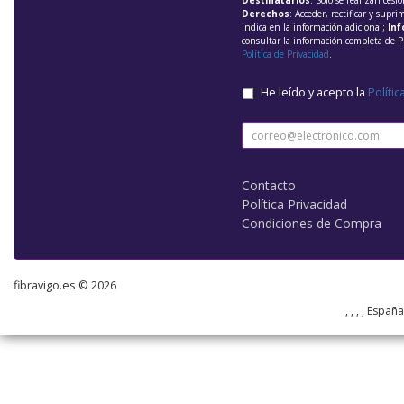
Destinatarios
: Solo se realizan cesio
Derechos
: Acceder, rectificar y supri
indica en la información adicional;
Inf
consultar la información completa de P
Política de Privacidad
.
He leído y acepto la
Polític
Contacto
Política Privacidad
Condiciones de Compra
fibravigo.es © 2026
, , , , Españ