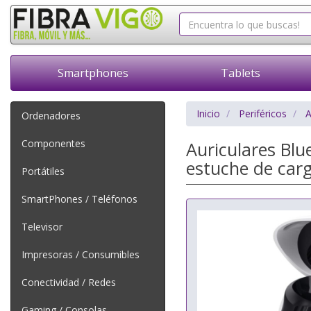
Smartphones
Tablets
Inicio
Periféricos
A
Ordenadores
Componentes
Auriculares Bl
estuche de car
Portátiles
SmartPhones / Teléfonos
Televisor
Impresoras / Consumibles
Conectividad / Redes
Gaming / Consolas