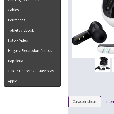
Cables
Periféricos
Tablets / Ebook
Foto / Video
Hogar / Electrodomésticos
Papelería
Ocio / Deportes / Mascotas
Apple
Características
Info