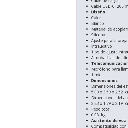
Cable de carga
Cable USB-C, 200 
Diseño
Color
Blanco
Material de acoplam
Silicona
Ajuste para la oreja
Intrauditivo
Tipo de ajuste intra
Almohadillas de sili
Telecomunicacio
Micrófono para lla
1 mic
Dimensiones
Dimensiones del estu
5.80 x 3.59 x 2.52 
Dimensiones del auric
2.23 x 1.79 x 2.19 
Peso total
0.03 kg
Asistente de voz
Compatibilidad con 