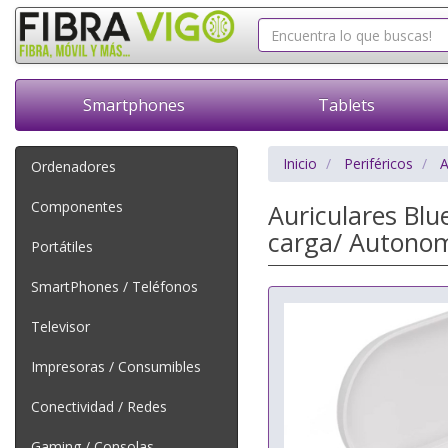
Smartphones
Tablets
Inicio
Periféricos
A
Ordenadores
Componentes
Auriculares Blu
carga/ Autonom
Portátiles
SmartPhones / Teléfonos
Televisor
Impresoras / Consumibles
Conectividad / Redes
Gaming / Consolas