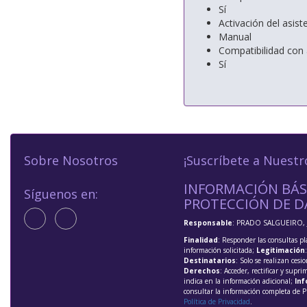
Sí
Activación del asist
Manual
Compatibilidad con 
Sí
Sobre Nosotros
¡Suscríbete a Nuestr
INFORMACIÓN BÁS
Síguenos en:
PROTECCIÓN DE D
Responsable
: PRADO SALGUEIRO, 
Finalidad
: Responder las consultas pl
información solicitada;
Legitimación
Destinatarios
: Solo se realizan cesio
Derechos
: Acceder, rectificar y supri
indica en la información adicional;
Inf
consultar la información completa de P
Política de Privacidad
.