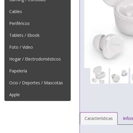
Cables
Periféricos
Tablets / Ebook
Foto / Video
Hogar / Electrodomésticos
Papelería
Ocio / Deportes / Mascotas
Apple
Características
Info