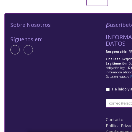
Sobre Nosotros
¡Suscríbet
INFORMA
Síguenos en:
DATOS
Responsable
: P
Finalidad
: Respon
Legitimación
: C
obligación legal;
De
información adicio
Datos en nuestra
P
He leído y 
Contacto
Política Priva
Condiciones 