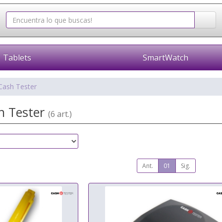
Tablets
SmartWatch
Cash Tester
sh Tester
(6 art.)
Ant.
01
Sig.