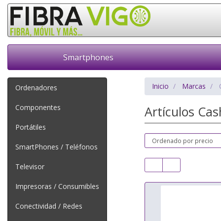
Smartphones
Inicio
Marcas
Ordenadores
Componentes
Artículos Ca
Portátiles
SmartPhones / Teléfonos
Televisor
Impresoras / Consumibles
Conectividad / Redes