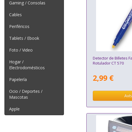
Gaming / Consolas
Cables
Periféricos
Tablets / Ebook
Foto / Video
Detector de Billetes 
Hogar /
Rotulador CT 570
Electrodomésticos
2,99 €
Papelería
Ocio / Deportes /
Aví
Mascotas
Apple