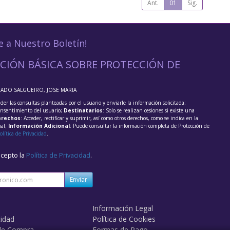
Ant.
01
Sig.
e a Nuestro Boletín!
CIÓN BÁSICA SOBRE PROTECCIÓN DE
RADO SALGUEIRO, JOSE MARIA
der las consultas planteadas por el usuario y enviarle la información solicitada;
onsentimiento del usuario;
Destinatarios
: Solo se realizan cesiones si existe una
rechos
: Acceder, rectificar y suprimir, así como otros derechos, como se indica en la
nal;
Información Adicional
: Puede consultar la información completa de Protección de
olítica de Privacidad
.
acepto la
Política de Privacidad
.
Enviar
Información Legal
cidad
Política de Cookies
de Compra
Formas de Pago