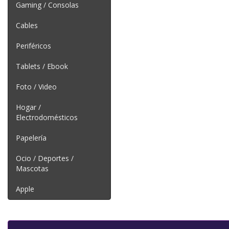
Gaming / Consolas
Cables
Periféricos
Tablets / Ebook
Foto / Video
Hogar /
Electrodomésticos
Papelería
Ocio / Deportes /
Mascotas
Apple