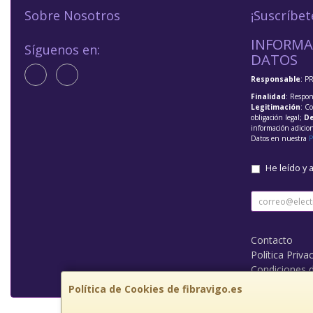
Sobre Nosotros
¡Suscríbet
INFORMA
Síguenos en:
DATOS
Responsable
: P
Finalidad
: Respon
Legitimación
: C
obligación legal;
De
información adicio
Datos en nuestra
P
He leído y 
Contacto
Política Priva
Condiciones 
Política de Cookies de fibravigo.es