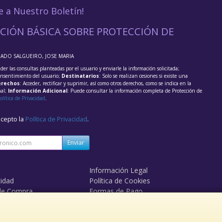
e a Nuestro Boletín!
CIÓN BÁSICA SOBRE PROTECCIÓN DE
RADO SALGUEIRO, JOSE MARIA
der las consultas planteadas por el usuario y enviarle la información solicitada;
onsentimiento del usuario;
Destinatarios
: Solo se realizan cesiones si existe una
rechos
: Acceder, rectificar y suprimir, así como otros derechos, como se indica en la
nal;
Información Adicional
: Puede consultar la información completa de Protección de
olítica de Privacidad
.
acepto la
Política de Privacidad
.
Enviar
Información Legal
cidad
Política de Cookies
de Compra
Formas de Pago