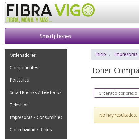
Smartphones
Inicio
Impresoras 
Ordenadores
Componentes
Toner Compa
Portátiles
SmartPhones / Teléfonos
Televisor
No hay resultados.
Impresoras / Consumibles
Conectividad / Redes