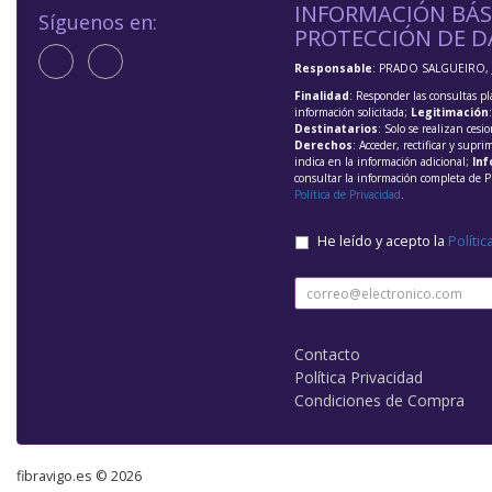
INFORMACIÓN BÁS
Síguenos en:
PROTECCIÓN DE D
Responsable
: PRADO SALGUEIRO, 
Finalidad
: Responder las consultas pl
información solicitada;
Legitimación
Destinatarios
: Solo se realizan cesio
Derechos
: Acceder, rectificar y supri
indica en la información adicional;
Inf
consultar la información completa de P
Política de Privacidad
.
He leído y acepto la
Polític
Contacto
Política Privacidad
Condiciones de Compra
fibravigo.es © 2026