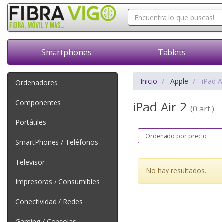
Smartphones
Tablets
Inicio
Apple
iPad A
Ordenadores
Componentes
iPad Air 2
(0 art.)
Portátiles
SmartPhones / Teléfonos
Televisor
No hay resultados.
Impresoras / Consumibles
Conectividad / Redes
Gaming / Consolas