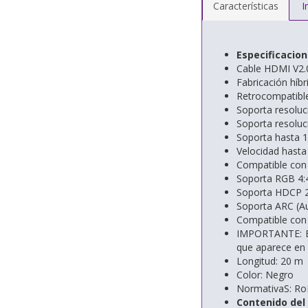
Características
I
Especificacio
Cable HDMI V2.
Fabricación híbr
Retrocompatible
Soporta resoluc
Soporta resoluc
Soporta hasta 
Velocidad hasta
Compatible con
Soporta RGB 4:
Soporta HDCP 2
Soporta ARC (Au
Compatible con 
IMPORTANTE: Es
que aparece en 
Longitud: 20 m
Color: Negro
NormativaS: R
Contenido del