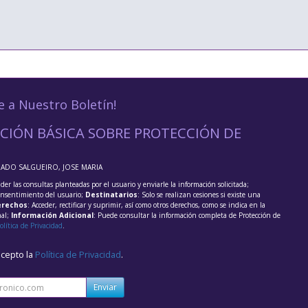
e a Nuestro Boletín!
CIÓN BÁSICA SOBRE PROTECCIÓN DE
RADO SALGUEIRO, JOSE MARIA
der las consultas planteadas por el usuario y enviarle la información solicitada;
onsentimiento del usuario;
Destinatarios
: Solo se realizan cesiones si existe una
rechos
: Acceder, rectificar y suprimir, así como otros derechos, como se indica en la
nal;
Información Adicional
: Puede consultar la información completa de Protección de
olítica de Privacidad
.
acepto la
Política de Privacidad
.
Enviar