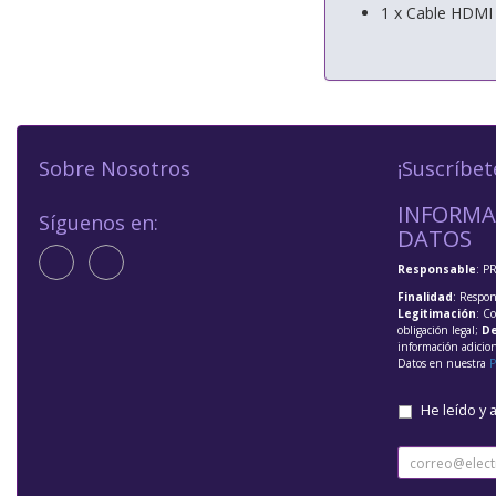
1 x Cable HDMI
Sobre Nosotros
¡Suscríbet
INFORMA
Síguenos en:
DATOS
Responsable
: P
Finalidad
: Respon
Legitimación
: C
obligación legal;
De
información adicio
Datos en nuestra
P
He leído y 