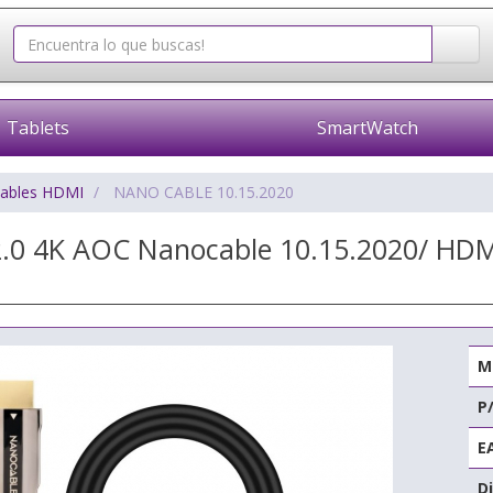
Tablets
SmartWatch
ables HDMI
NANO CABLE 10.15.2020
2.0 4K AOC Nanocable 10.15.2020/ HD
M
P
E
Di