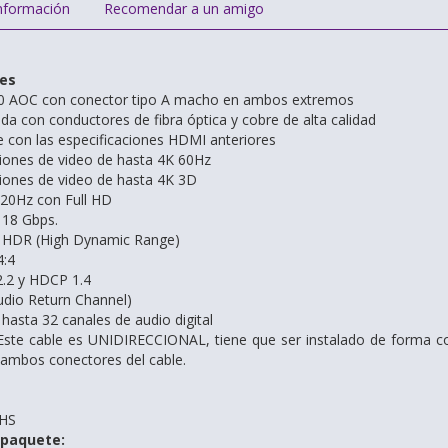
nformación
Recomendar a un amigo
nes
0 AOC con conector tipo A macho en ambos extremos
ida con conductores de fibra óptica y cobre de alta calidad
 con las especificaciones HDMI anteriores
iones de video de hasta 4K 60Hz
iones de video de hasta 4K 3D
120Hz con Full HD
 18 Gbps.
 HDR (High Dynamic Range)
4:4
.2 y HDCP 1.4
dio Return Channel)
hasta 32 canales de audio digital
te cable es UNIDIRECCIONAL, tiene que ser instalado de forma cor
ambos conectores del cable.
oHS
 paquete: