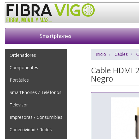
Smartphones
Inicio
Cables
C
Ordenadores
Componentes
Cable HDMI 
Negro
Portátiles
SmartPhones / Teléfonos
Televisor
Impresoras / Consumibles
Conectividad / Redes