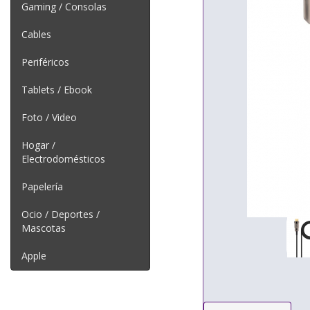
Gaming / Consolas
Cables
Periféricos
Tablets / Ebook
Foto / Video
Hogar /
Electrodomésticos
Papelería
Ocio / Deportes /
Mascotas
Apple