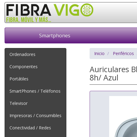
Smartphones
Inicio
Periféricos
Ordenadores
Componentes
Auriculares 
8h/ Azul
Portátiles
SmartPhones / Teléfonos
Televisor
Impresoras / Consumibles
Conectividad / Redes