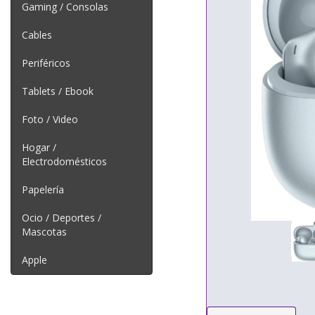
Gaming / Consolas
Cables
Periféricos
Tablets / Ebook
Foto / Video
Hogar /
Electrodomésticos
Papelería
Ocio / Deportes /
Mascotas
Apple