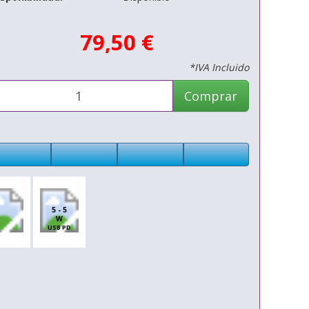
79,50 €
*IVA Incluido
Comprar
5 - 5
W
USB PD