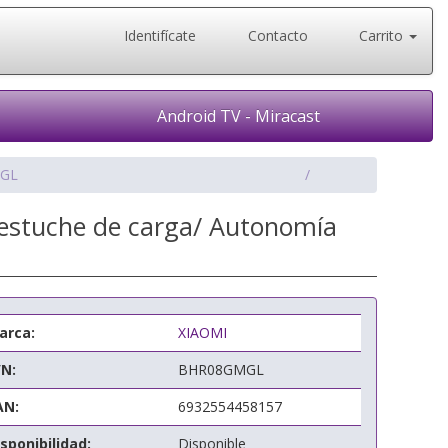
Identifícate
Contacto
Carrito
Android TV - Miracast
MGL
 estuche de carga/ Autonomía
arca:
XIAOMI
/N:
BHR08GMGL
AN:
6932554458157
sponibilidad:
Disponible