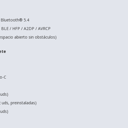
 Bluetooth® 5.4
: BLE / HFP / A2DP / AVRCP
espacio abierto sin obstáculos)
ete
po-C
 uds)
2 uds, preinstaladas)
 uds)