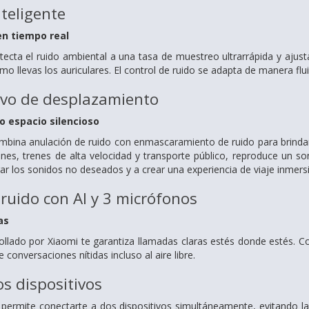
teligente
en tiempo real
cta el ruido ambiental a una tasa de muestreo ultrarrápida y ajust
mo llevas los auriculares. El control de ruido se adapta de manera fl
vo de desplazamiento
o espacio silencioso
bina anulación de ruido con enmascaramiento de ruido para brindar
es, trenes de alta velocidad y transporte público, reproduce un son
 los sonidos no deseados y a crear una experiencia de viaje inmersi
ruido con AI y 3 micrófonos
as
rollado por Xiaomi te garantiza llamadas claras estés donde estés.
e conversaciones nítidas incluso al aire libre.
s dispositivos
ermite conectarte a dos dispositivos simultáneamente, evitando la 