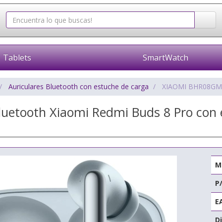
Tablets
SmartWatch
Auriculares Bluetooth con estuche de carga
XIAOMI BHR08G
Bluetooth Xiaomi Redmi Buds 8 Pro con
M
P
E
Di