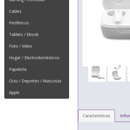
Cables
Periféricos
Tablets / Ebook
Foto / Video
Hogar / Electrodomésticos
Papelería
Ocio / Deportes / Mascotas
Apple
Características
Info