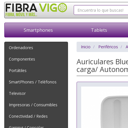
Smartphones
Tablets
Inicio
Periféricos
A
Ordenadores
Componentes
Auriculares Bl
carga/ Autonom
Portátiles
SmartPhones / Teléfonos
Televisor
Impresoras / Consumibles
Conectividad / Redes
Gaming / Consolas