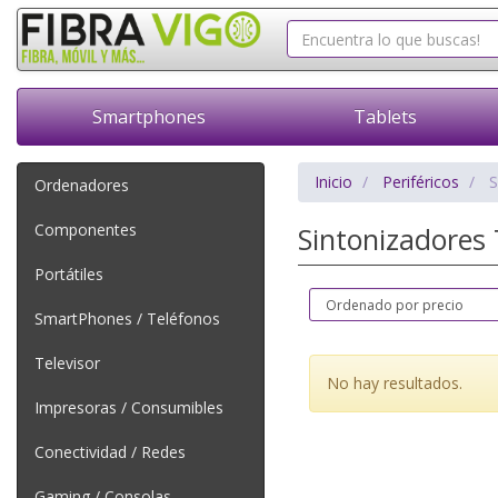
Smartphones
Tablets
Inicio
Periféricos
S
Ordenadores
Componentes
Sintonizadore
Portátiles
SmartPhones / Teléfonos
Televisor
No hay resultados.
Impresoras / Consumibles
Conectividad / Redes
Gaming / Consolas