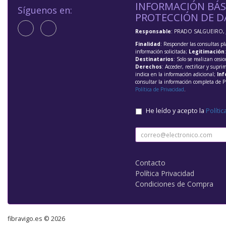
INFORMACIÓN BÁS
Síguenos en:
PROTECCIÓN DE D
Responsable
: PRADO SALGUEIRO, 
Finalidad
: Responder las consultas pl
información solicitada;
Legitimación
Destinatarios
: Solo se realizan cesio
Derechos
: Acceder, rectificar y supri
indica en la información adicional;
Inf
consultar la información completa de P
Política de Privacidad
.
He leído y acepto la
Polític
Contacto
Política Privacidad
Condiciones de Compra
fibravigo.es © 2026