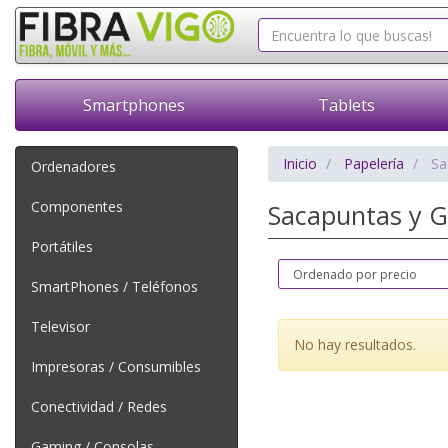
Smartphones
Tablets
Inicio
Papelería
Sa
Ordenadores
Componentes
Sacapuntas y
Portátiles
SmartPhones / Teléfonos
Televisor
No hay resultados.
Impresoras / Consumibles
Conectividad / Redes
Gaming / Consolas