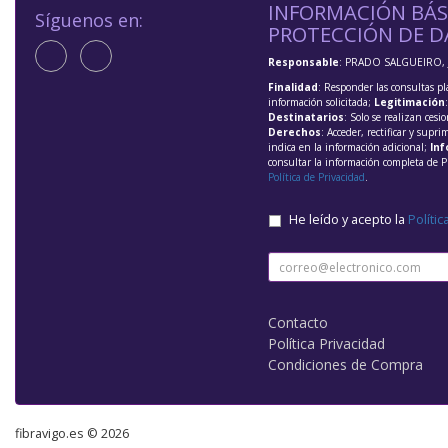
INFORMACIÓN BÁS
Síguenos en:
PROTECCIÓN DE D
Responsable
: PRADO SALGUEIRO, 
Finalidad
: Responder las consultas pl
información solicitada;
Legitimación
Destinatarios
: Solo se realizan cesio
Derechos
: Acceder, rectificar y supri
indica en la información adicional;
Inf
consultar la información completa de P
Política de Privacidad
.
He leído y acepto la
Polític
Contacto
Política Privacidad
Condiciones de Compra
fibravigo.es © 2026