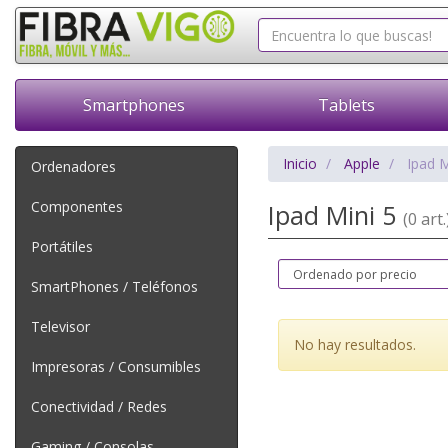
Smartphones
Tablets
Inicio
Apple
Ipad M
Ordenadores
Componentes
Ipad Mini 5
(0 art.
Portátiles
SmartPhones / Teléfonos
Televisor
No hay resultados.
Impresoras / Consumibles
Conectividad / Redes
Gaming / Consolas