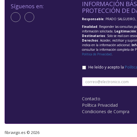
INFORMACIÓN BÁS
Síguenos en:
PROTECCIÓN DE D
Responsable
: PRADO SALGUEIRO, 
Finalidad
: Responder las consultas pl
información solicitada;
Legitimación
Destinatarios
: Solo se realizan cesio
Derechos
: Acceder, rectificar y supri
indica en la información adicional;
Inf
consultar la información completa de P
Política de Privacidad
.
He leído y acepto la
Polític
Contacto
Política Privacidad
Condiciones de Compra
fibravigo.es © 2026