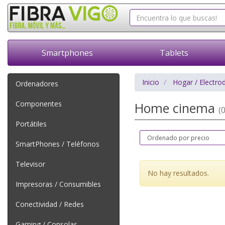
Smartphones
Tablets
Inicio
Hogar / Electro
Ordenadores
Componentes
Home cinema
(0
Portátiles
SmartPhones / Teléfonos
Televisor
No hay resultados.
Impresoras / Consumibles
Conectividad / Redes
Gaming / Consolas