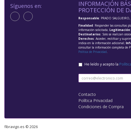
INFORMACIÓN BÁS
Síguenos en:
PROTECCIÓN DE D
Responsable
: PRADO SALGUEIRO, 
Finalidad
: Responder las consultas pl
información solicitada;
Legitimación
Destinatarios
: Solo se realizan cesio
Derechos
: Acceder, rectificar y supri
indica en la información adicional;
Inf
consultar la información completa de P
Política de Privacidad
.
He leído y acepto la
Polític
Contacto
Política Privacidad
Condiciones de Compra
fibravigo.es © 2026