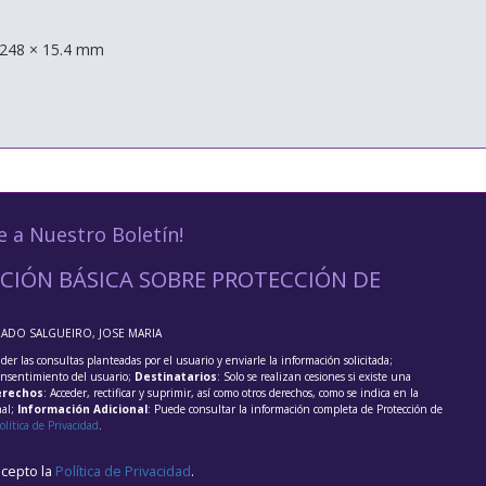
 248 × 15.4 mm
e a Nuestro Boletín!
CIÓN BÁSICA SOBRE PROTECCIÓN DE
RADO SALGUEIRO, JOSE MARIA
der las consultas planteadas por el usuario y enviarle la información solicitada;
onsentimiento del usuario;
Destinatarios
: Solo se realizan cesiones si existe una
rechos
: Acceder, rectificar y suprimir, así como otros derechos, como se indica en la
nal;
Información Adicional
: Puede consultar la información completa de Protección de
olítica de Privacidad
.
acepto la
Política de Privacidad
.