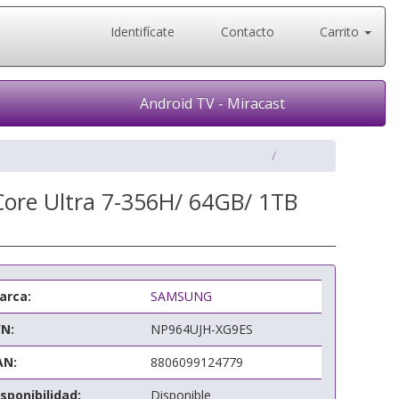
Identifícate
Contacto
Carrito
Android TV - Miracast
Core Ultra 7-356H/ 64GB/ 1TB
arca:
SAMSUNG
/N:
NP964UJH-XG9ES
AN:
8806099124779
sponibilidad:
Disponible