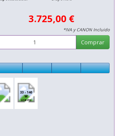
3.725,00 €
*IVA y CANON Incluido
Comprar
33 - 140
W
USB PD