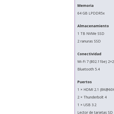
Memoria
64 GB LPDDR5x
Almacenamiento
1 TB NVMe SSD
2 ranuras SSD
Conectividad
Wi-Fi 7 (802.11be) 2×2
Bluetooth 5.4
Puertos
1 × HDMI 2.1 (8K@60
2 × Thunderbolt 4
1 × USB 3.2
Lector de tarjetas S