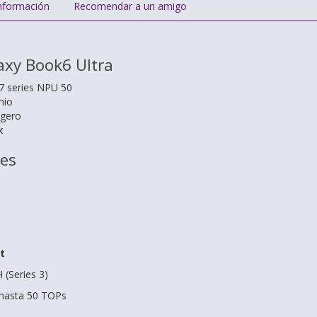
nformación
Recomendar a un amigo
xy Book6 Ultra
 7 series
NPU 50
nio
igero
x
nes
t
 (Series 3)
 hasta 50 TOPs