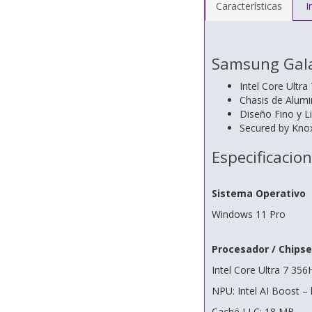
Características
I
Samsung Gala
Intel Core Ultra
Chasis de Alumi
Diseño Fino y L
Secured by Kno
Especificacio
Sistema Operativo
Windows 11 Pro
Procesador / Chipse
Intel Core Ultra 7 356H
NPU: Intel AI Boost –
Caché LLC: 18 MB