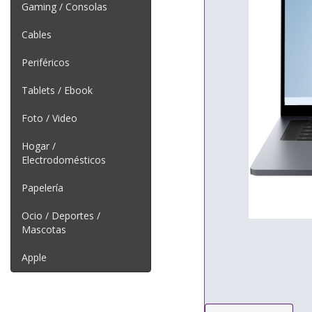
Gaming / Consolas
Cables
Periféricos
Tablets / Ebook
Foto / Video
Hogar /
Electrodomésticos
Papelería
Ocio / Deportes /
Mascotas
Apple