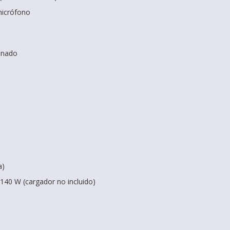
micrófono
inado
a)
40 W (cargador no incluido)