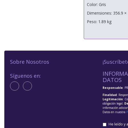
Color: Gris
Dimensiones: 356.9 ×
Peso: 1.89 kg
Sobre Nosotros
¡Suscríbet
INFORMA
Síguenos en:
DATOS
Responsable
: P
Finalidad
: Respon
Legitimación
: C
obligación legal;
De
información adicio
Datos en nuestra
P
He leído y 