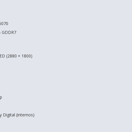
5070
GB GDDR7
D (2880 × 1800)
p
 Digital (internos)