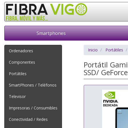
Smartphones
Inicio
Portátiles
Ordenadores
Componentes
Portátil Gam
SSD/ GeForce
Portátiles
SmartPhones / Teléfonos
Televisor
Impresoras / Consumibles
Conectividad / Redes