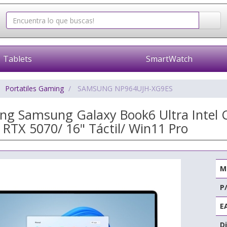
Tablets
SmartWatch
Portatiles Gaming
SAMSUNG NP964UJH-XG9ES
ing Samsung Galaxy Book6 Ultra Intel 
 RTX 5070/ 16" Táctil/ Win11 Pro
M
P
E
Di