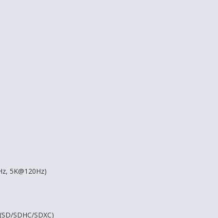
Hz, 5K@120Hz)
D (SD/SDHC/SDXC)