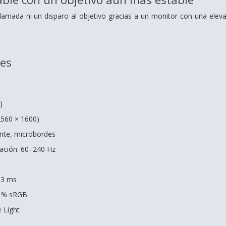
llamada ni un disparo al objetivo gracias a un monitor con una ele
nes
)
560 × 1600)
tante, microbordes
zación: 60–240 Hz
 3 ms
0 % sRGB
 Light