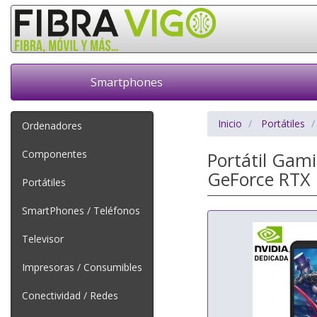
Smartphones
Inicio
Portátiles
Ordenadores
Componentes
Portátil Gam
GeForce RTX 
Portátiles
SmartPhones / Teléfonos
Televisor
Impresoras / Consumibles
Conectividad / Redes