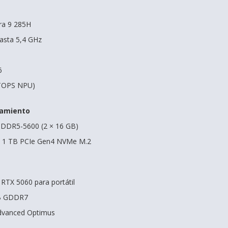
tra 9 285H
asta 5,4 GHz
6
3 TOPS NPU)
amiento
DDR5-5600 (2 × 16 GB)
 1 TB PCIe Gen4 NVMe M.2
RTX 5060 para portátil
GB GDDR7
dvanced Optimus