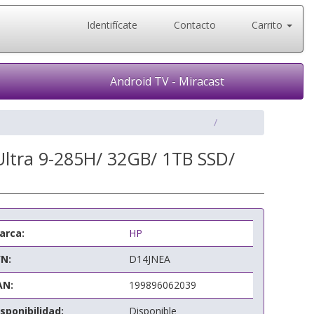
Identifícate
Contacto
Carrito
Android TV - Miracast
ltra 9-285H/ 32GB/ 1TB SSD/
arca:
HP
/N:
D14JNEA
AN:
199896062039
sponibilidad:
Disponible