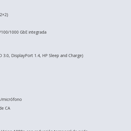
(2×2)
/100/1000 GbE integrada
 3.0, DisplayPort 1.4, HP Sleep and Charge)
s/micrófono
 de CA