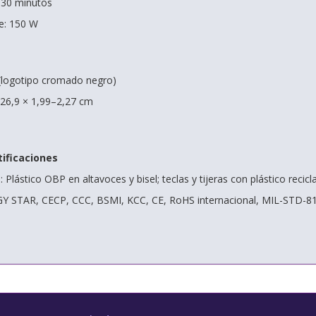
 30 minutos
e: 150 W
(logotipo cromado negro)
 26,9 × 1,99–2,27 cm
tificaciones
: Plástico OBP en altavoces y bisel; teclas y tijeras con plástico rec
RGY STAR, CECP, CCC, BSMI, KCC, CE, RoHS internacional, MIL-STD-8