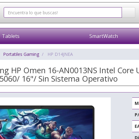
Tablets
SmartWatch
Portatiles Gaming
HP D14JNEA
ing HP Omen 16-AN0013NS Intel Core U
5060/ 16"/ Sin Sistema Operativo
M
P
E
Di