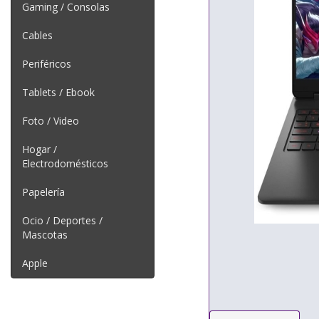
Gaming / Consolas
Cables
Periféricos
Tablets / Ebook
Foto / Video
Hogar /
Electrodomésticos
Papelería
Ocio / Deportes /
Mascotas
Apple