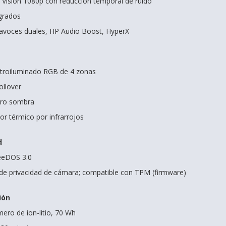
Vision 1080p con reducción temporal de ruido
grados
ltavoces duales, HP Audio Boost, HyperX
etroiluminado RGB de 4 zonas
ollover
gro sombra
or térmico por infrarrojos
d
reeDOS 3.0
de privacidad de cámara; compatible con TPM (firmware)
ión
mero de ion-litio, 70 Wh