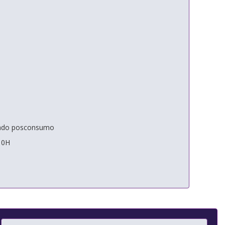
iclado posconsumo
10H