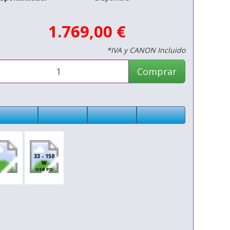
1.769,00 €
*IVA y CANON Incluido
Comprar
33 - 150
W
USB PD