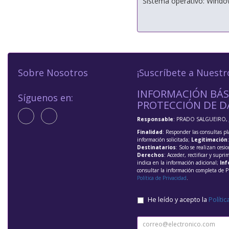
Sistema operativo: Window
Sobre Nosotros
¡Suscríbete a Nuestr
INFORMACIÓN BÁS
Síguenos en:
PROTECCIÓN DE D
Responsable
: PRADO SALGUEIRO, 
Finalidad
: Responder las consultas pl
información solicitada;
Legitimación
Destinatarios
: Solo se realizan cesio
Derechos
: Acceder, rectificar y supri
indica en la información adicional;
Inf
consultar la información completa de P
Política de Privacidad
.
He leído y acepto la
Polític