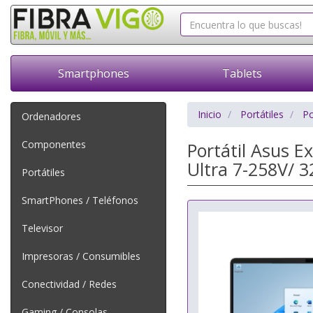
Smartphones
Tablets
Inicio
Portátiles
Po
Ordenadores
Componentes
Portátil Asus 
Ultra 7-258V/ 
Portátiles
SmartPhones / Teléfonos
Televisor
Impresoras / Consumibles
Conectividad / Redes
Gaming / Consolas