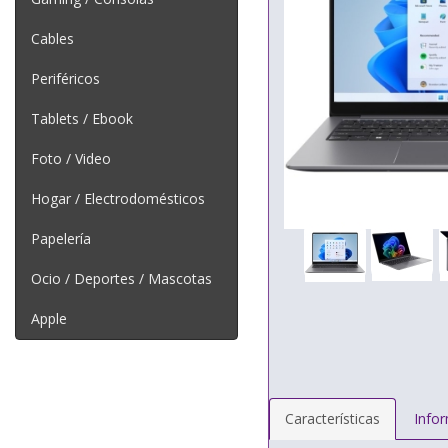
Cables
Periféricos
Tablets / Ebook
Foto / Video
Hogar / Electrodomésticos
Papelería
Ocio / Deportes / Mascotas
Apple
Características
Info