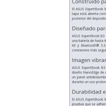
Construido pa
El ASUS ExpertBook B3
tapa está abierta com
posterior del disposit
Diseñado para
ASUS ExpertBook B3 es
una batería de hasta 
6E y Bluetooth® 5.3
conexiones más seguras
Imagen vibra
ASUS ExpertBook B3 c
diseño NanoEdge de do
un panel antideslumbr
durante un uso prolo
Durabilidad e
El ASUS ExpertBook B3
pruebas que se adhie