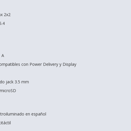
ax 2x2
5.4
o A
ompatibles con Power Delivery y Display
do jack 3.5 mm
s microSD
retroiluminado en español
itáctil