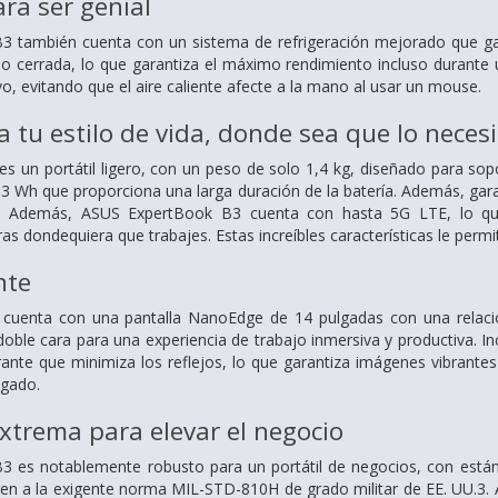
ra ser genial
 también cuenta con un sistema de refrigeración mejorado que gara
o cerrada, lo que garantiza el máximo rendimiento incluso durante u
ivo, evitando que el aire caliente afecte a la mano al usar un mouse.
 tu estilo de vida, donde sea que lo necesi
 un portátil ligero, con un peso de solo 1,4 kg, diseñado para sop
63 Wh que proporciona una larga duración de la batería. Además, garan
. Además, ASUS ExpertBook B3 cuenta con hasta 5G LTE, lo que
 dondequiera que trabajes. Estas increíbles características le permi
nte
uenta con una pantalla NanoEdge de 14 pulgadas con una relació
ble cara para una experiencia de trabajo inmersiva y productiva. In
ante que minimiza los reflejos, lo que garantiza imágenes vibrantes
ngado.
xtrema para elevar el negocio
 es notablemente robusto para un portátil de negocios, con estánda
ren a la exigente norma MIL-STD-810H de grado militar de EE. UU.3