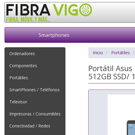
Smartphones
Inicio
Portátiles
Ordenadores
Componentes
Portátil Asu
512GB SSD/ 1
Portátiles
SmartPhones / Teléfonos
Televisor
Impresoras / Consumibles
Conectividad / Redes