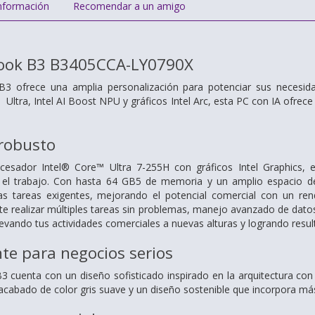
nformación
Recomendar a un amigo
ook B3 B3405CCA-LY0790X
3 ofrece una amplia personalización para potenciar sus necesidad
 Ultra, Intel AI Boost NPU y gráficos Intel Arc, esta PC con IA ofre
robusto
esador Intel® Core™ Ultra 7-255H con gráficos Intel Graphics, 
 el trabajo. Con hasta 64 GB5 de memoria y un amplio espacio d
s tareas exigentes, mejorando el potencial comercial con un rend
ite realizar múltiples tareas sin problemas, manejo avanzado de dat
 elevando tus actividades comerciales a nuevas alturas y logrando res
te para negocios serios
 cuenta con un diseño sofisticado inspirado en la arquitectura con
acabado de color gris suave y un diseño sostenible que incorpora m