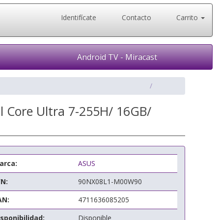
Identifícate
Contacto
Carrito
Android TV - Miracast
l Core Ultra 7-255H/ 16GB/
arca:
ASUS
/N:
90NX08L1-M00W90
AN:
4711636085205
sponibilidad:
Disponible