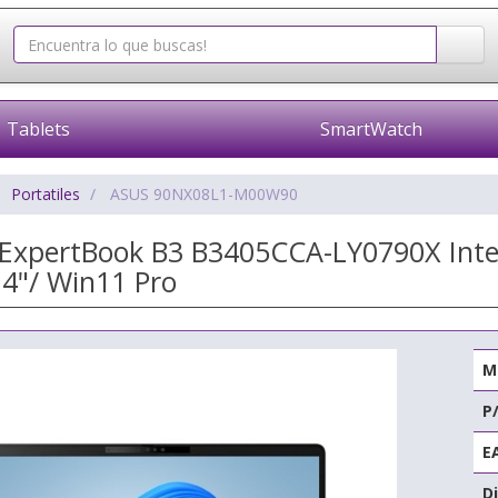
Tablets
SmartWatch
Portatiles
ASUS 90NX08L1-M00W90
s ExpertBook B3 B3405CCA-LY0790X Inte
4"/ Win11 Pro
M
P
E
Di