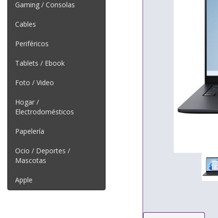
Gaming / Consolas
Cables
Periféricos
Tablets / Ebook
Foto / Video
Hogar /
Electrodomésticos
Papelería
Ocio / Deportes /
Mascotas
Apple