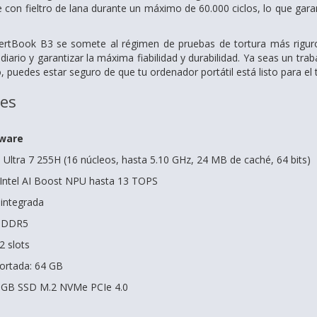
e con fieltro de lana durante un máximo de 60.000 ciclos, lo que gar
rtBook B3 se somete al régimen de pruebas de tortura más riguros
diario y garantizar la máxima fiabilidad y durabilidad. Ya seas un tra
, puedes estar seguro de que tu ordenador portátil está listo para el t
nes
dware
 Ultra 7 255H (16 núcleos, hasta 5.10 GHz, 24 MB de caché, 64 bits)
 Intel AI Boost NPU hasta 13 TOPS
 integrada
 DDR5
2 slots
rtada: 64 GB
 GB SSD M.2 NVMe PCIe 4.0