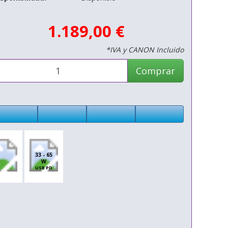
1.189,00 €
*IVA y CANON Incluido
Comprar
33 - 65
W
USB PD