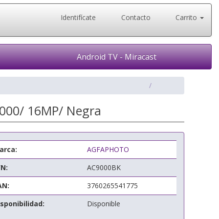
Identifícate
Contacto
Carrito
Android TV - Miracast
9000/ 16MP/ Negra
arca:
AGFAPHOTO
/N:
AC9000BK
AN:
3760265541775
sponibilidad:
Disponible