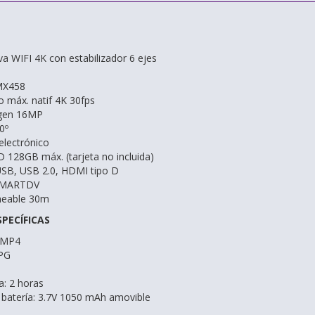
a WIFI 4K con estabilizador 6 ejes
MX458
o máx. natif 4K 30fps
agen 16MP
0º
electrónico
D 128GB máx. (tarjeta no incluida)
USB, USB 2.0, HDMI tipo D
-SMARTDV
meable 30m
PECÍFICAS
 MP4
JPG
: 2 horas
 batería: 3.7V 1050 mAh amovible