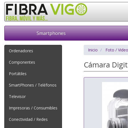
Smartphones
Inicio
Foto / Vide
Ordenadores
Componentes
Cámara Digit
Portátiles
SmartPhones / Teléfonos
Televisor
Impresoras / Consumibles
Conectividad / Redes