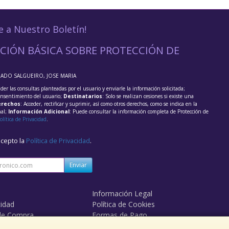
e a Nuestro Boletín!
CIÓN BÁSICA SOBRE PROTECCIÓN DE
RADO SALGUEIRO, JOSE MARIA
der las consultas planteadas por el usuario y enviarle la información solicitada;
onsentimiento del usuario;
Destinatarios
: Solo se realizan cesiones si existe una
rechos
: Acceder, rectificar y suprimir, así como otros derechos, como se indica en la
nal;
Información Adicional
: Puede consultar la información completa de Protección de
olítica de Privacidad
.
acepto la
Política de Privacidad
.
Enviar
Información Legal
cidad
Política de Cookies
de Compra
Formas de Pago