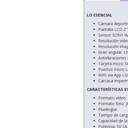
LO ESENCIAL
Cámara deportiv
Pantalla LCD 2''
Sensor SONY I
Resolución víde
Resolución im
Gran angular 13
Antivibraciones 
Tarjeta micro S
Puertos micro 
WIFI via App I
Carcasa imper
CARACTERÍSTICAS ES
Formato vídeo:
Formato foto: 
Plurilingüe
Tiempo de carga
Capacidad de la
Potencia: 5V 1A