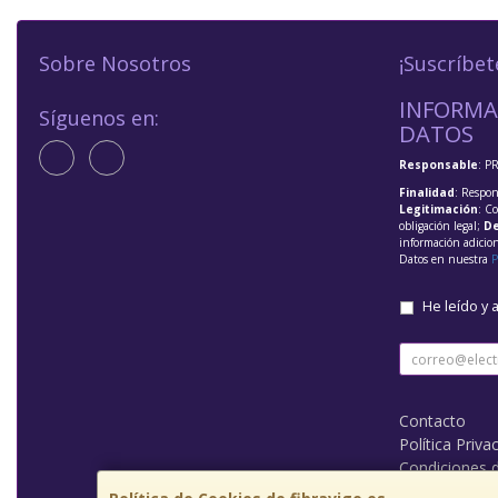
Sobre Nosotros
¡Suscríbet
INFORMA
Síguenos en:
DATOS
Responsable
: P
Finalidad
: Respon
Legitimación
: C
obligación legal;
De
información adicio
Datos en nuestra
P
He leído y 
Contacto
Política Priva
Condiciones 