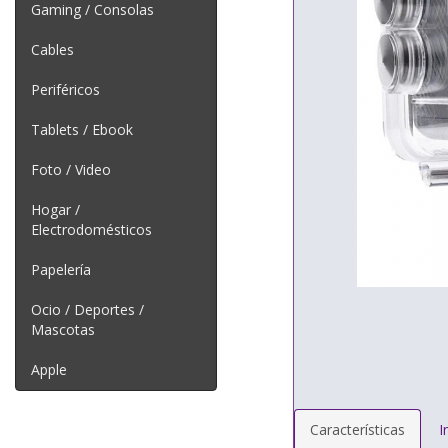
Gaming / Consolas
Cables
Periféricos
Tablets / Ebook
Foto / Video
Hogar /
Electrodomésticos
Papelería
Ocio / Deportes /
Mascotas
Apple
Características
I