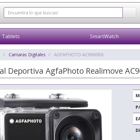
Tablets
SmartWatch
o
Camaras Digitales
AGFAPHOTO AC9000BK
al Deportiva AgfaPhoto Realimove AC
M
P
E
Di