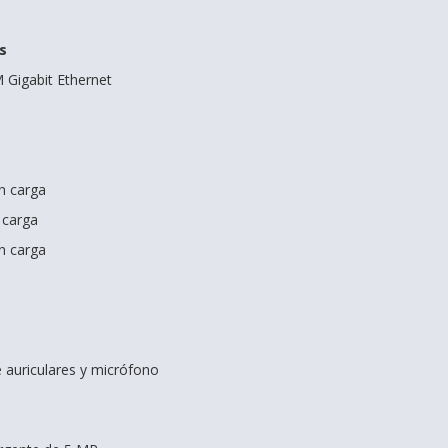
s
M Gigabit Ethernet
n carga
 carga
n carga
 auriculares y micrófono