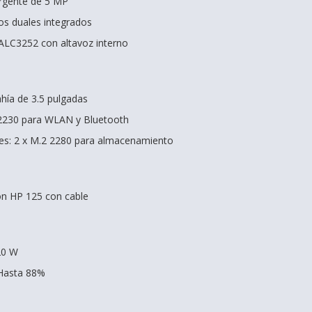
gente de 5 MP
os duales integrados
ALC3252 con altavoz interno
ahía de 3.5 pulgadas
 2230 para WLAN y Bluetooth
les: 2 x M.2 2280 para almacenamiento
tón HP 125 con cable
20 W
 Hasta 88%