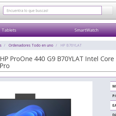
Tablets
SmartWatch
s
Ordenadores Todo en uno
HP B70YLAT
e HP ProOne 440 G9 B70YLAT Intel Core
 Pro
M
P
E
Di