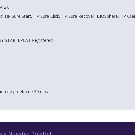
M 2.0
: HP Sure Start, HP Sure Click, HP Sure Recover, BIOSphere, HP Clien
RGY STAR, EPEAT Registered
ión de prueba de 30 días
e a Nuestro Boletín!