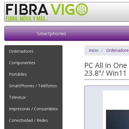
Smartphones
Inicio
Ordenadore
Ordenadores
Componentes
PC All in On
23.8"/ Win11
Portátiles
SmartPhones / Teléfonos
Televisor
Impresoras / Consumibles
Conectividad / Redes