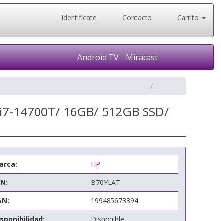
Identifícate
Contacto
Carrito
Android TV - Miracast
 i7-14700T/ 16GB/ 512GB SSD/
arca:
HP
/N:
B70YLAT
AN:
199485673394
sponibilidad:
Disponible