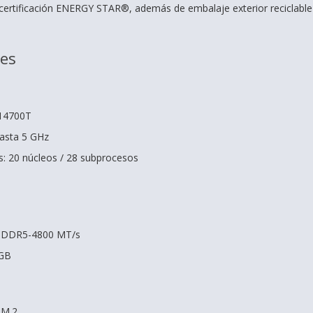
certificación ENERGY STAR®, además de embalaje exterior reciclable 
nes
-14700T
asta 5 GHz
: 20 núcleos / 28 subprocesos
 DDR5-4800 MT/s
 GB
 M.2