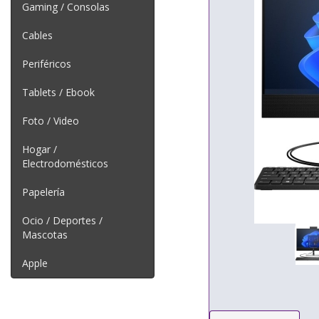
Gaming / Consolas
Cables
Periféricos
Tablets / Ebook
Foto / Video
Hogar /
Electrodomésticos
Papelería
Ocio / Deportes /
Mascotas
Apple