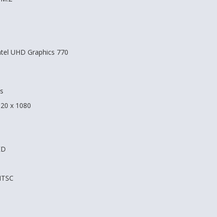
Intel UHD Graphics 770
s
920 x 1080
ED
NTSC